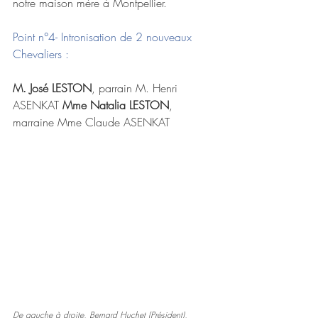
notre maison mère à Montpellier.
Point n°4- Intronisation de 2 nouveaux 
Chevaliers : 
M. José LESTON
, parrain M. Henri 
ASENKAT 
Mme Natalia LESTON
, 
marraine Mme Claude ASENKAT
De gauche à droite, Bernard Huchet (Président), 