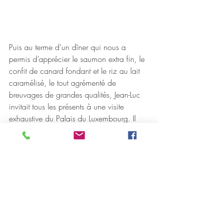
Puis au terme d’un dîner qui nous a 
permis d’apprécier le saumon extra fin, le 
confit de canard fondant et le riz au lait 
caramélisé, le tout agrémenté de 
breuvages de grandes qualités, Jean-Luc 
invitait tous les présents à une visite 
exhaustive du Palais du Luxembourg. Il 
nous permit même d’assister à une partie 
de séance de travail des sénateurs sur le 
projet de loi de finance de la république. 