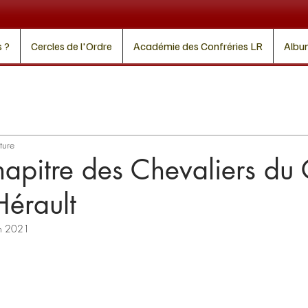
 ?
Cercles de l'Ordre
Académie des Confréries LR
Albu
ture
apitre des Chevaliers du
Hérault
in 2021