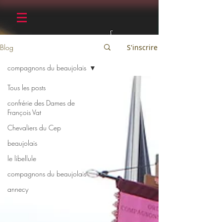
Blog
S'inscrire
compagnons du beaujolais
Tous les posts
confrérie des Dames de
François Vat
Chevaliers du Cep
beaujolais
le libellule
compagnons du beaujolais
annecy