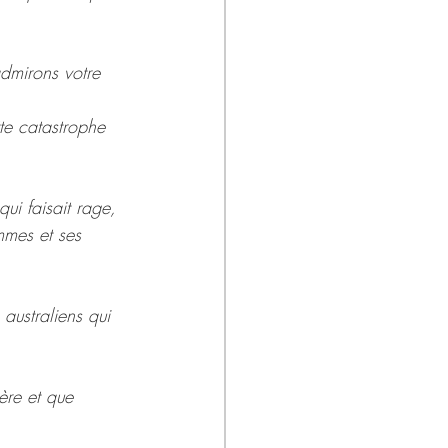
dmirons votre 
te catastrophe 
i faisait rage, 
mmes et ses 
australiens qui 
ère et que 