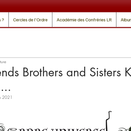
 ?
Cercles de l'Ordre
Académie des Confréries LR
Albu
ture
iends Brothers and Sisters 
...
in 2021