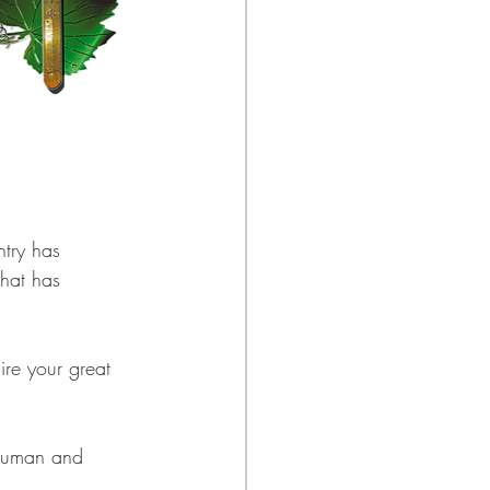
try has 
that has 
ire your great 
s human and 