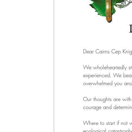
Dear Cairns Cep Knigh
We wholeheartedly sta
experienced. We bear w
overwhelmed you and 
Our thoughts are with
courage and determinat
Where to start if not w
ecological catastroph