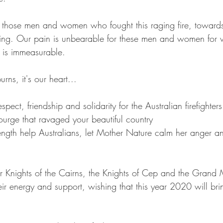
 those men and women who fought this raging fire, toward
ing. Our pain is unbearable for these men and women for w
 is immeasurable.
burns, it's our heart...
pect, friendship and solidarity for the Australian firefighter
ourge that ravaged your beautiful country
gth help Australians, let Mother Nature calm her anger an
r Knights of the Cairns, the Knights of Cep and the Grand M
ir energy and support, wishing that this year 2020 will bri