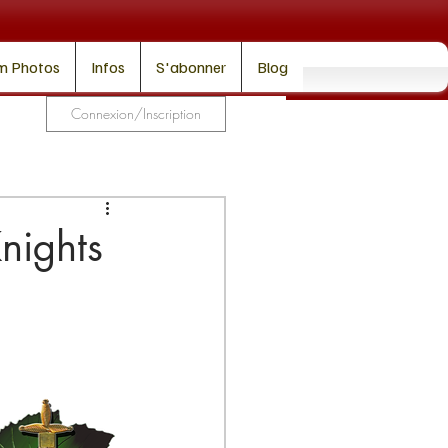
m Photos
Infos
S'abonner
Blog
Connexion/Inscription
Knights